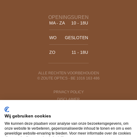
OPENINGSUREN
MA
- ZA
10 - 18U
WO
GESLOTEN
ZO
11 - 18U
ALLE RECHTEN VOORBEHOUDEN
© ZOUTE OPTICS - BE 1016 163 486
PRIVACY POLICY
DISCLAIMER
VERKOOPSVOORWAARDEN
WEBSITE BY
BUREAU BLANC
Wij gebruiken cookies
We kunnen deze plaatsen voor analyse van onze bezoekersgegevens, om
onze website te verbeteren, gepersonaliseerde inhoud te tonen en om u een
MONOCLE
geweldige website-ervaring te bieden. Voor meer informatie over de cookies